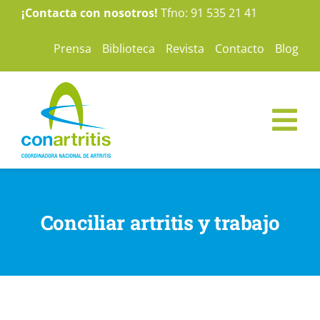
Saltar
¡Contacta con nosotros!
Tfno: 91 535 21 41
al
Prensa
Biblioteca
Revista
Contacto
Blog
contenido
Tog
Nav
ConArtritis
Conciliar artritis y trabajo
La Artritis
Te ayudamos
Nuestras campañas