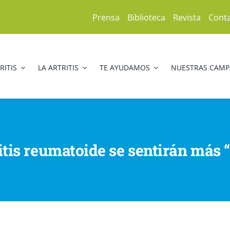
Prensa
Biblioteca
Revista
Cont
RITIS
LA ARTRITIS
TE AYUDAMOS
NUESTRAS CAM
itis reumatoide se sentirán más