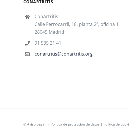
CONARTRITIS
ConArtritis
Calle Ferrocarril, 18, planta 2ª, oficina 1
28045 Madrid
91 535 21 41
conartritis@conartritis.org
©
Aviso Legal
|
Política de protección de datos
|
Política de cook