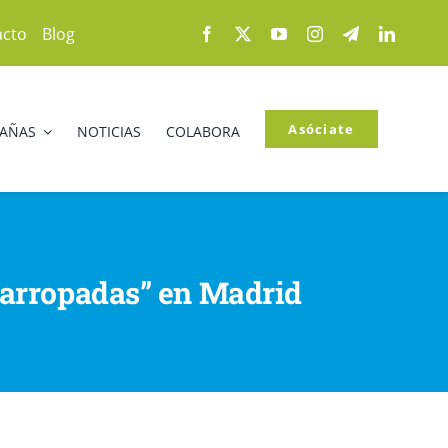
acto
Blog
Asóciate
PAÑAS
NOTICIAS
COLABORA
 “arropadas” en Madrid