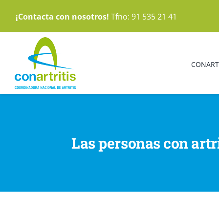
Saltar
¡Contacta con nosotros!
Tfno: 91 535 21 41
al
contenido
CONART
Las personas con artr