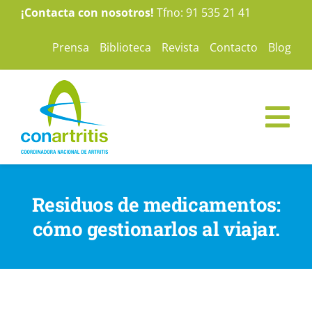
Saltar
¡Contacta con nosotros!
Tfno: 91 535 21 41
al
Prensa
Biblioteca
Revista
Contacto
Blog
contenido
Tog
Nav
ConArtritis
Residuos de medicamentos:
La Artritis
cómo gestionarlos al viajar.
Te ayudamos
Nuestras campañas