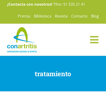
Saltar
¡Contacta con nosotros!
Tfno: 91 535 21 41
al
Prensa
Biblioteca
Revista
Contacto
Blog
contenido
Tog
Nav
ConArtritis
tratamiento
La Artritis
Te ayudamos
Nuestras campañas