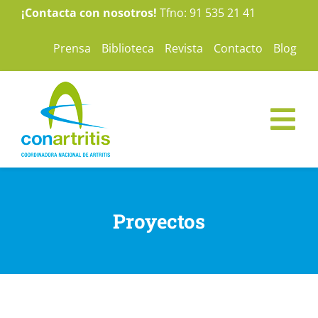
Saltar
¡Contacta con nosotros!
Tfno: 91 535 21 41
al
Prensa
Biblioteca
Revista
Contacto
Blog
contenido
Tog
Nav
ConArtritis
Proyectos
La Artritis
Te ayudamos
Nuestras campañas